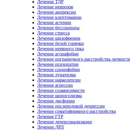
Лечение ТДР
Лечение неврозов
Лечение анорексии
Лечение клептомании
Лечение астении
Лечение бессонницы
Лечение стресса
Лечение шизофрении
Лечение белой горячки
Лечение нервного тика
Лечение агорафобии
Лечение пограничного расстройства личност
Лечение психопатии
Лечение социофобии
Лечение лунатизма
Лечение нарколепсии
Лечение агрессии
Лечение созависимости
Лечение шопоголизма
Лечение дисфории
Лечение послеродовой депрессии
Лечение соматоформного расстройства
Лечение ГТР
Лечение деперсонализации
Лечение ДРЛ