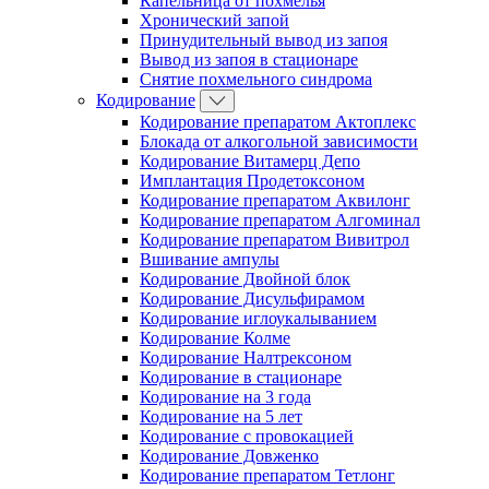
Капельница от похмелья
Хронический запой
Принудительный вывод из запоя
Вывод из запоя в стационаре
Снятие похмельного синдрома
Кодирование
Кодирование препаратом Актоплекс
Блокада от алкогольной зависимости
Кодирование Витамерц Депо
Имплантация Продетоксоном
Кодирование препаратом Аквилонг
Кодирование препаратом Алгоминал
Кодирование препаратом Вивитрол
Вшивание ампулы
Кодирование Двойной блок
Кодирование Дисульфирамом
Кодирование иглоукалыванием
Кодирование Колме
Кодирование Налтрексоном
Кодирование в стационаре
Кодирование на 3 года
Кодирование на 5 лет
Кодирование с провокацией
Кодирование Довженко
Кодирование препаратом Тетлонг