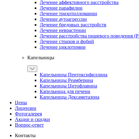
Лечение аффективного расстройства
Лечение парафилии
Лечение трихотилломании
Лечение аутоагрессии
Лечение бредовых расстройств
Лечение неврастении
Лечение расстройства пищевого поведения (
Лечение страхов и фобий
Лечение циклотимии
Капельницы
Капельницы Пентоксифиллина
Капельницы Реамберина
Капельницы Цитофлавина
Капельница для печени
Капельницы Дексаметазона
Цены
Лицензии
Фотогалерея
Акции и скидки
Вопрос-ответ
Контакты