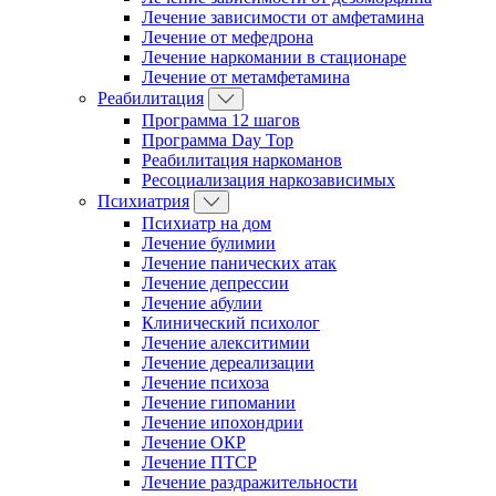
Лечение зависимости от амфетамина
Лечение от мефедрона
Лечение наркомании в стационаре
Лечение от метамфетамина
Реабилитация
Программа 12 шагов
Программа Day Top
Реабилитация наркоманов
Ресоциализация наркозависимых
Психиатрия
Психиатр на дом
Лечение булимии
Лечение панических атак
Лечение депрессии
Лечение абулии
Клинический психолог
Лечение алекситимии
Лечение дереализации
Лечение психоза
Лечение гипомании
Лечение ипохондрии
Лечение ОКР
Лечение ПТСР
Лечение раздражительности