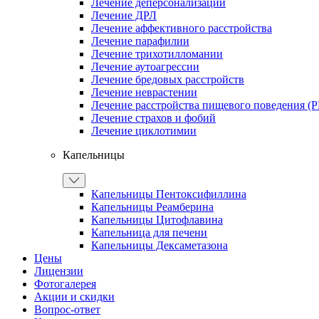
Лечение деперсонализации
Лечение ДРЛ
Лечение аффективного расстройства
Лечение парафилии
Лечение трихотилломании
Лечение аутоагрессии
Лечение бредовых расстройств
Лечение неврастении
Лечение расстройства пищевого поведения (
Лечение страхов и фобий
Лечение циклотимии
Капельницы
Капельницы Пентоксифиллина
Капельницы Реамберина
Капельницы Цитофлавина
Капельница для печени
Капельницы Дексаметазона
Цены
Лицензии
Фотогалерея
Акции и скидки
Вопрос-ответ