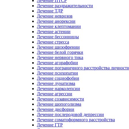
Лечение ПТСР
Лечение раздражительности
Лечение ТДР
Лечение неврозов
Лечение анорексии
Лечение клептомании
Лечение астении
Лечение бессонницы
Лечение стресса
Лечение шизофрении
Лечение белой горячки
Лечение нервного тика
Лечение агорафобии
Лечение пограничного расстройства личност
Лечение психопатии
Лечение социофобии
Лечение лунатизма
Лечение нарколепсии
Лечение агрессии
Лечение созависимости
Лечение шопоголизма
Лечение дисфории
Лечение послеродовой депрессии
Лечение соматоформного расстройства
Лечение ГТР