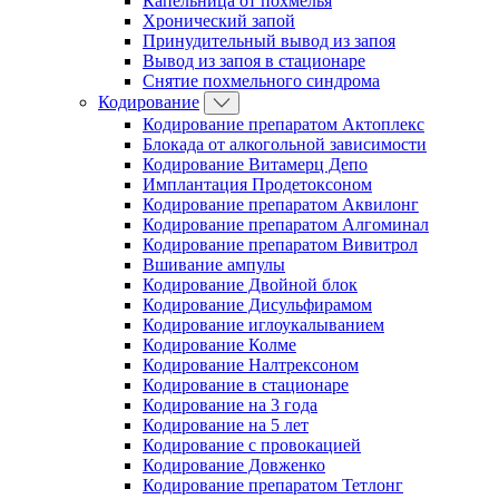
Капельница от похмелья
Хронический запой
Принудительный вывод из запоя
Вывод из запоя в стационаре
Снятие похмельного синдрома
Кодирование
Кодирование препаратом Актоплекс
Блокада от алкогольной зависимости
Кодирование Витамерц Депо
Имплантация Продетоксоном
Кодирование препаратом Аквилонг
Кодирование препаратом Алгоминал
Кодирование препаратом Вивитрол
Вшивание ампулы
Кодирование Двойной блок
Кодирование Дисульфирамом
Кодирование иглоукалыванием
Кодирование Колме
Кодирование Налтрексоном
Кодирование в стационаре
Кодирование на 3 года
Кодирование на 5 лет
Кодирование с провокацией
Кодирование Довженко
Кодирование препаратом Тетлонг