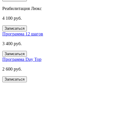
Реабилитация Люкс
4 100 руб.
Записаться
Программа 12 шагов
3 400 руб.
Записаться
Программа Day Top
2 600 руб.
Записаться
Получите помощь сейчас,
платите потом
Оформите беспроцентную рассрочку на услуги нашей
клиники