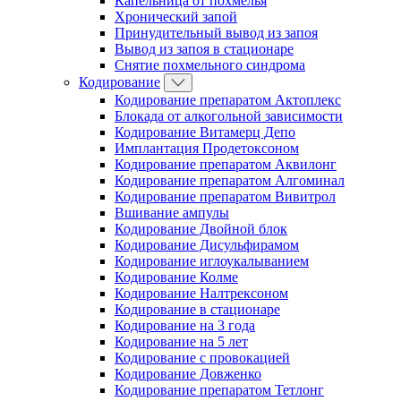
Капельница от похмелья
Хронический запой
Принудительный вывод из запоя
Вывод из запоя в стационаре
Снятие похмельного синдрома
Кодирование
Кодирование препаратом Актоплекс
Блокада от алкогольной зависимости
Кодирование Витамерц Депо
Имплантация Продетоксоном
Кодирование препаратом Аквилонг
Кодирование препаратом Алгоминал
Кодирование препаратом Вивитрол
Вшивание ампулы
Кодирование Двойной блок
Кодирование Дисульфирамом
Кодирование иглоукалыванием
Кодирование Колме
Кодирование Налтрексоном
Кодирование в стационаре
Кодирование на 3 года
Кодирование на 5 лет
Кодирование с провокацией
Кодирование Довженко
Кодирование препаратом Тетлонг