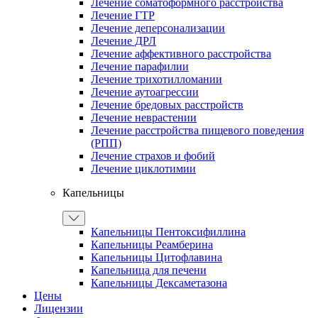
Лечение соматоформного расстройства
Лечение ГТР
Лечение деперсонализации
Лечение ДРЛ
Лечение аффективного расстройства
Лечение парафилии
Лечение трихотилломании
Лечение аутоагрессии
Лечение бредовых расстройств
Лечение неврастении
Лечение расстройства пищевого поведения
(РПП)
Лечение страхов и фобий
Лечение циклотимии
Капельницы
Капельницы Пентоксифиллина
Капельницы Реамберина
Капельницы Цитофлавина
Капельница для печени
Капельницы Дексаметазона
Цены
Лицензии