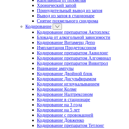
Капельница от похмелья
Хронический запой
Принудительный вывод из запоя
Вывод из запоя в стационаре
Снятие похмельного синдрома
Кодирование
Кодирование препаратом Актоплекс
Блокада от алкогольной зависимости
Кодирование Витамерц Депо
Имплантация Продетоксоном
Кодирование препаратом Аквилонг
Кодирование препаратом Алгоминал
Кодирование препаратом Вивитрол
Вшивание ампулы
Кодирование Двойной блок
Кодирование Дисульфирамом
Кодирование иглоукалыванием
Кодирование Колме
Кодирование Налтрексоном
Кодирование в стационаре
Кодирование на 3 года
Кодирование на 5 лет
Кодирование с провокацией
Кодирование Довженко
Кодирование препаратом Тетлонг