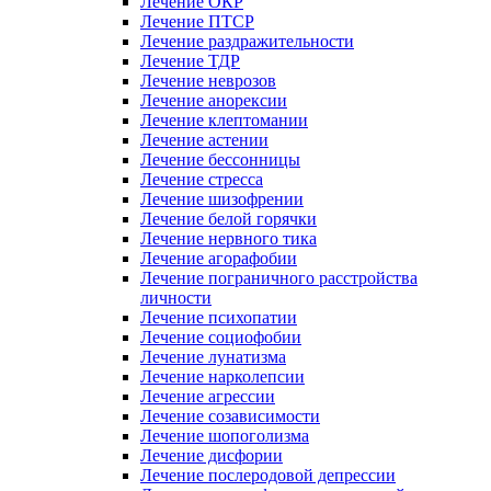
Лечение ОКР
Лечение ПТСР
Лечение раздражительности
Лечение ТДР
Лечение неврозов
Лечение анорексии
Лечение клептомании
Лечение астении
Лечение бессонницы
Лечение стресса
Лечение шизофрении
Лечение белой горячки
Лечение нервного тика
Лечение агорафобии
Лечение пограничного расстройства
личности
Лечение психопатии
Лечение социофобии
Лечение лунатизма
Лечение нарколепсии
Лечение агрессии
Лечение созависимости
Лечение шопоголизма
Лечение дисфории
Лечение послеродовой депрессии