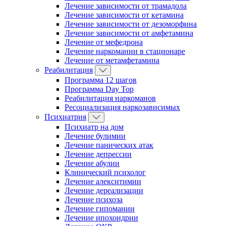
Лечение зависимости от трамадола
Лечение зависимости от кетамина
Лечение зависимости от дезоморфина
Лечение зависимости от амфетамина
Лечение от мефедрона
Лечение наркомании в стационаре
Лечение от метамфетамина
Реабилитация
Программа 12 шагов
Программа Day Top
Реабилитация наркоманов
Ресоциализация наркозависимых
Психиатрия
Психиатр на дом
Лечение булимии
Лечение панических атак
Лечение депрессии
Лечение абулии
Клинический психолог
Лечение алекситимии
Лечение дереализации
Лечение психоза
Лечение гипомании
Лечение ипохондрии