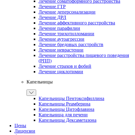
Лечение соматоформного расстройства
Лечение ГТР
Лечение деперсонализации
Лечение ДРЛ
Лечение аффективного расстройства
Лечение парафилии
Лечение трихотилломании
Лечение аутоагрессии
Лечение бредовых расстройств
Лечение неврастении
Лечение расстройства пищевого поведения
(РПП)
Лечение страхов и фобий
Лечение циклотимии
Капельницы
Капельницы Пентоксифиллина
Капельницы Реамберина
Капельницы Цитофлавина
Капельница для печени
Капельницы Дексаметазона
Цены
Лицензии