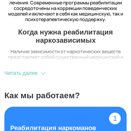
лечения. Современные программы реабилитации
сосредоточены на коррекции поведенческих
моделей и включают в себя как медицинскую, так и
психотерапевтическую поддержку.
Когда нужна реабилитация
наркозависимых
Наличие зависимости от наркотических веществ
представляет собой существенный медицинский и
социальный вызов, для решения которого
необходима комплексная стратегия. При этом важно
Читать далее
акцентировать внимание на том, что не каждый
эпизод употребления наркотических средств
обязательно сигнализирует о необходимости
реабилитационного процесса. Существуют
Как мы работаем?
определенные критерии, которые должны стать
основанием для принятия решения о начале
реабилитационной программы.
Основным
фактором, указывающим на неотложность
реабилитации - хроническая стадия зависимости,
когда человек испытывает потерю контроля над
Реабилитация наркоманов
своим поведением и сталкивается с физическими