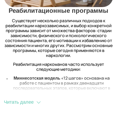
различаться в зависимости от сложности
конкретного случая, типа зависимости и выбранной
Реабилитационные программы
реабилитационной программы. Важно осознавать,
что качественный процесс реабилитации –
Существует несколько различных подходов к
инвестиция в долгосрочное восстановление и жизнь
реабилитации наркозависимых, и выбор конкретной
без наркотиков.
программы зависит от множества факторов: стадии
зависимости, физического и психологического
В фазе медицинской реабилитации основное
состояния пациента, его мотивации к избавлению от
внимание сконцентрировано на физическом
зависимости и многих других. Рассмотрим основные
состоянии пациента. В этот период могут быть
программы, которые сегодня применяются в
назначены различные виды лекарственной терапии,
наркологии.
коррекция рациона питания и витаминная
поддержка. Этот этап дополняется
Реабилитация наркоманов часто использует
индивидуальными и групповыми сеансами
следующие методики:
психотерапии, которые обычно проводятся
параллельно.
«12 шагов» основана на
Миннесотская модель
работе с пациентом в рамках двенадцати
Психотерапевтическая фаза фокусируется на
последовательных этапов, которые включают в
эмоциональном и психологическом состоянии
себя осознание проблемы, работу над собой и
пациента. В этот период проводятся различные виды
социальную адаптацию.
терапии, направленные на коррекцию
Читать далее
предполагает
Терапевтическое сообщество
эмоционального фона, осознание последствий
длительное пребывание пациента в
наркотической зависимости и разработку стратегий
специализированном учреждении, где основной
противостояния этой проблеме.