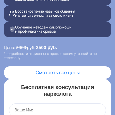
Контакты
Восстановление навыков общения
и ответственности за свою жизнь
Записаться онлайн
Обучение методам самопомощи
и профилактика срывов
Вызвать врача на дом
Цена:
3000
руб.
2500 руб.
,
Домодедово
ул. Пирогова, 4
*подробности акционного предложения уточняйте по
телефону
Смотреть все цены
Бесплатная консультация
нарколога