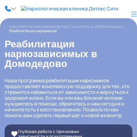
Наркологическая клиника Детокс Сити
Услуги
Реабилитация
Реабилитация наркоманов
Реабилитация
О клинике
наркозависимых в
Домодедово
Наши услуги
Цены
Наша программа реабилитации наркоманов
предоставляет комплексную поддержку для тех, кто
стремится избавиться от зависимости и вернуться к
Лицензии
здоровой жизни. Если вы или ваш близкий человек
нуждаетесь в помощи, обратитесь к нам сегодня и
Фотогалерея
начните путь к восстановлению. Позвольте нам
помочь вам сделать первый шаг к новой жизни!тр
Акции и скидки
Глубокая работа с причинами
Вопрос-ответ
зависимости и психотравмами