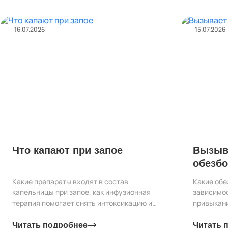
16.07.2026
15.07.2026
Что капают при запое
Вызыв
обезб
привы
Какие препараты входят в состав
Какие об
капельницы при запое, как инфузионная
зависимо
терапия помогает снять интоксикацию и
привыкани
почему состав подбирается индивидуально.
восстанов
Читать подробнее
Читать 