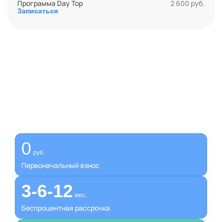
Программа Day Top
2 600 руб.
Записаться
Получите помощь сейчас,
платите потом
Оформите беспроцентную рассрочку на услуги нашей
клиники
0
руб.
Первоначальный взнос
3-6-12
мес.
Беспроцентная рассрочка