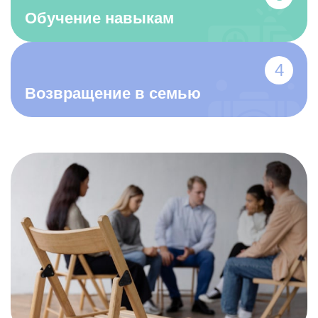
чтобы снизить риски, связанные с дальнейшим
Обучение навыкам
ухудшением состояния здоровья и
жизнедеятельности пациента.
Этапы программы реабилитации
наркоманов
Возвращение в семью
Этапы программы реабилитации зависимых от
наркотических веществ представляют собой
интегрированный, многоуровневый подход к
лечению и восстановлению. Процесс начинается с
диагностической фазы и детоксикации, в рамках
которой проводится комплекс медицинских
процедур для удаления токсичных веществ из
организма и стабилизации физиологического
состояния пациента. Это критически важный этап,
так как он создает основу для дальнейшего
успешного лечения.
Следующий этап – основная реабилитация. В этой
фазе большое внимание уделяется медицинским и
психотерапевтическим методам лечения. Стоимость
реабилитационного процесса может существенно