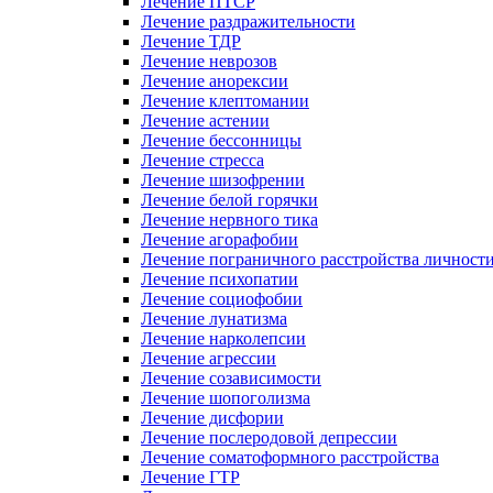
Лечение ПТСР
Лечение раздражительности
Лечение ТДР
Лечение неврозов
Лечение анорексии
Лечение клептомании
Лечение астении
Лечение бессонницы
Лечение стресса
Лечение шизофрении
Лечение белой горячки
Лечение нервного тика
Лечение агорафобии
Лечение пограничного расстройства личност
Лечение психопатии
Лечение социофобии
Лечение лунатизма
Лечение нарколепсии
Лечение агрессии
Лечение созависимости
Лечение шопоголизма
Лечение дисфории
Лечение послеродовой депрессии
Лечение соматоформного расстройства
Лечение ГТР