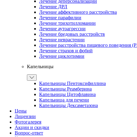
Лечение деперсонализации
Лечение ДРЛ
Лечение аффективного расстройства
Лечение парафилии
Лечение трихотилломании
Лечение аутоагрессии
Лечение бредовых расстройств
Лечение неврастении
Лечение расстройства пищевого поведения (
Лечение страхов и фобий
Лечение циклотимии
Капельницы
Капельницы Пентоксифиллина
Капельницы Реамберина
Капельницы Цитофлавина
Капельница для печени
Капельницы Дексаметазона
Цены
Лицензии
Фотогалерея
Акции и скидки
Вопрос-ответ