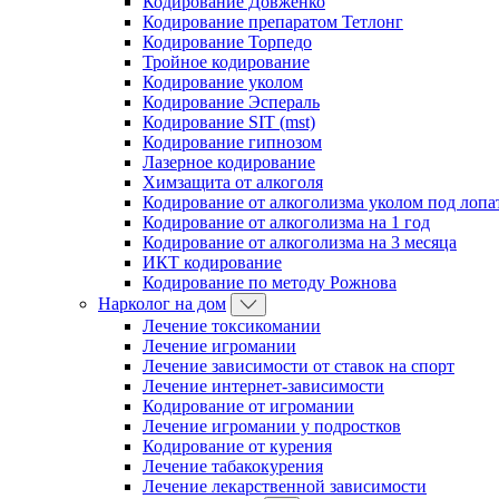
Кодирование Довженко
Кодирование препаратом Тетлонг
Кодирование Торпедо
Тройное кодирование
Кодирование уколом
Кодирование Эспераль
Кодирование SIT (mst)
Кодирование гипнозом
Лазерное кодирование
Химзащита от алкоголя
Кодирование от алкоголизма уколом под лопа
Кодирование от алкоголизма на 1 год
Кодирование от алкоголизма на 3 месяца
ИКТ кодирование
Кодирование по методу Рожнова
Нарколог на дом
Лечение токсикомании
Лечение игромании
Лечение зависимости от ставок на спорт
Лечение интернет-зависимости
Кодирование от игромании
Лечение игромании у подростков
Кодирование от курения
Лечение табакокурения
Лечение лекарственной зависимости