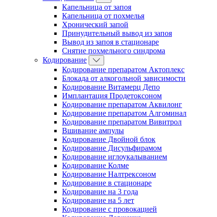
Капельница от запоя
Капельница от похмелья
Хронический запой
Принудительный вывод из запоя
Вывод из запоя в стационаре
Снятие похмельного синдрома
Кодирование
Кодирование препаратом Актоплекс
Блокада от алкогольной зависимости
Кодирование Витамерц Депо
Имплантация Продетоксоном
Кодирование препаратом Аквилонг
Кодирование препаратом Алгоминал
Кодирование препаратом Вивитрол
Вшивание ампулы
Кодирование Двойной блок
Кодирование Дисульфирамом
Кодирование иглоукалыванием
Кодирование Колме
Кодирование Налтрексоном
Кодирование в стационаре
Кодирование на 3 года
Кодирование на 5 лет
Кодирование с провокацией