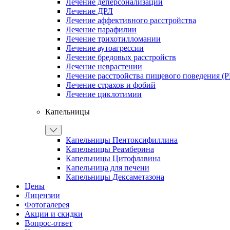
Лечение деперсонализации
Лечение ДРЛ
Лечение аффективного расстройства
Лечение парафилии
Лечение трихотилломании
Лечение аутоагрессии
Лечение бредовых расстройств
Лечение неврастении
Лечение расстройства пищевого поведения (
Лечение страхов и фобий
Лечение циклотимии
Капельницы
Капельницы Пентоксифиллина
Капельницы Реамберина
Капельницы Цитофлавина
Капельница для печени
Капельницы Дексаметазона
Цены
Лицензии
Фотогалерея
Акции и скидки
Вопрос-ответ