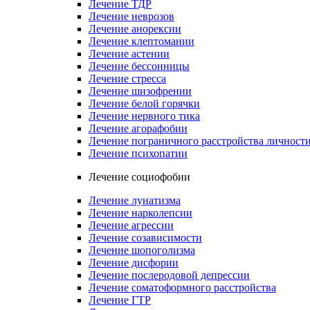
Лечение ТДР
Лечение неврозов
Лечение анорексии
Лечение клептомании
Лечение астении
Лечение бессонницы
Лечение стресса
Лечение шизофрении
Лечение белой горячки
Лечение нервного тика
Лечение агорафобии
Лечение пограничного расстройства личност
Лечение психопатии
Лечение социофобии
Лечение лунатизма
Лечение нарколепсии
Лечение агрессии
Лечение созависимости
Лечение шопоголизма
Лечение дисфории
Лечение послеродовой депрессии
Лечение соматоформного расстройства
Лечение ГТР