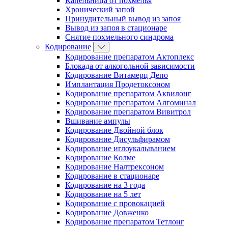
Капельница от похмелья
Хронический запой
Принудительный вывод из запоя
Вывод из запоя в стационаре
Снятие похмельного синдрома
Кодирование
Кодирование препаратом Актоплекс
Блокада от алкогольной зависимости
Кодирование Витамерц Депо
Имплантация Продетоксоном
Кодирование препаратом Аквилонг
Кодирование препаратом Алгоминал
Кодирование препаратом Вивитрол
Вшивание ампулы
Кодирование Двойной блок
Кодирование Дисульфирамом
Кодирование иглоукалыванием
Кодирование Колме
Кодирование Налтрексоном
Кодирование в стационаре
Кодирование на 3 года
Кодирование на 5 лет
Кодирование с провокацией
Кодирование Довженко
Кодирование препаратом Тетлонг