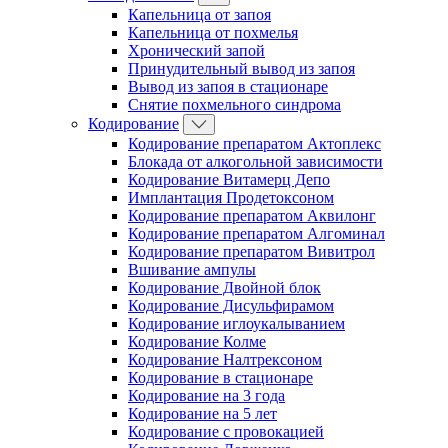
Капельница от запоя
Капельница от похмелья
Хронический запой
Принудительный вывод из запоя
Вывод из запоя в стационаре
Снятие похмельного синдрома
Кодирование
Кодирование препаратом Актоплекс
Блокада от алкогольной зависимости
Кодирование Витамерц Депо
Имплантация Продетоксоном
Кодирование препаратом Аквилонг
Кодирование препаратом Алгоминал
Кодирование препаратом Вивитрол
Вшивание ампулы
Кодирование Двойной блок
Кодирование Дисульфирамом
Кодирование иглоукалыванием
Кодирование Колме
Кодирование Налтрексоном
Кодирование в стационаре
Кодирование на 3 года
Кодирование на 5 лет
Кодирование с провокацией