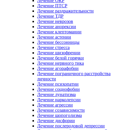
Лечение ОКР
Лечение ПТСР
Лечение раздражительности
Лечение ТДР
Лечение неврозов
Лечение анорексии
Лечение клептомании
Лечение астении
Лечение бессонницы
Лечение стресса
Лечение шизофрении
Лечение белой горячки
Лечение нервного тика
Лечение агорафобии
Лечение пограничного расстройства
личности
Лечение психопатии
Лечение социофобии
Лечение лунатизма
Лечение нарколепсии
Лечение агрессии
Лечение созависимости
Лечение шопоголизма
Лечение дисфории
Лечение послеродовой депрессии