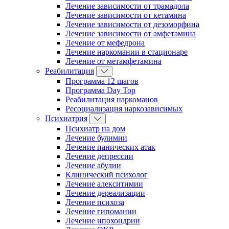
Лечение зависимости от трамадола
Лечение зависимости от кетамина
Лечение зависимости от дезоморфина
Лечение зависимости от амфетамина
Лечение от мефедрона
Лечение наркомании в стационаре
Лечение от метамфетамина
Реабилитация
Программа 12 шагов
Программа Day Top
Реабилитация наркоманов
Ресоциализация наркозависимых
Психиатрия
Психиатр на дом
Лечение булимии
Лечение панических атак
Лечение депрессии
Лечение абулии
Клинический психолог
Лечение алекситимии
Лечение дереализации
Лечение психоза
Лечение гипомании
Лечение ипохондрии