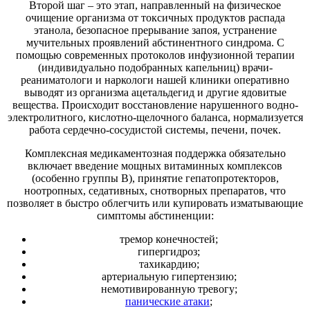
Второй шаг – это этап, направленный на физическое
очищение организма от токсичных продуктов распада
этанола, безопасное прерывание запоя, устранение
мучительных проявлений абстинентного синдрома. С
помощью современных протоколов инфузионной терапии
(индивидуально подобранных капельниц) врачи-
реаниматологи и наркологи нашей клиники оперативно
выводят из организма ацетальдегид и другие ядовитые
вещества. Происходит восстановление нарушенного водно-
электролитного, кислотно-щелочного баланса, нормализуется
работа сердечно-сосудистой системы, печени, почек.
Комплексная медикаментозная поддержка обязательно
включает введение мощных витаминных комплексов
(особенно группы В), принятие гепатопротекторов,
ноотропных, седативных, снотворных препаратов, что
позволяет в быстро облегчить или купировать изматывающие
симптомы абстиненции:
тремор конечностей;
гипергидроз;
тахикардию;
артериальную гипертензию;
немотивированную тревогу;
панические атаки
;