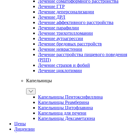
Лечение соматоформного расстройства
Лечение ГТР
Лечение деперсонализации
Лечение ДРЛ
Лечение аффективного расстройства
Лечение парафилии
Лечение трихотилломании
Лечение аутоагрессии
Лечение бредовых расстройств
Лечение неврастении
Лечение расстройства пищевого поведения
(РПП)
Лечение страхов и фобий
Лечение циклотимии
Капельницы
Капельницы Пентоксифиллина
Капельницы Реамберина
Капельницы Цитофлавина
Капельница для печени
Капельницы Дексаметазона
Цены
Лицензии