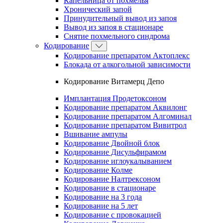
Капельница от похмелья
Хронический запой
Принудительный вывод из запоя
Вывод из запоя в стационаре
Снятие похмельного синдрома
Кодирование
Кодирование препаратом Актоплекс
Блокада от алкогольной зависимости
Кодирование Витамерц Депо
Имплантация Продетоксоном
Кодирование препаратом Аквилонг
Кодирование препаратом Алгоминал
Кодирование препаратом Вивитрол
Вшивание ампулы
Кодирование Двойной блок
Кодирование Дисульфирамом
Кодирование иглоукалыванием
Кодирование Колме
Кодирование Налтрексоном
Кодирование в стационаре
Кодирование на 3 года
Кодирование на 5 лет
Кодирование с провокацией