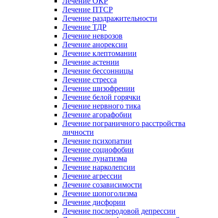
Лечение ОКР
Лечение ПТСР
Лечение раздражительности
Лечение ТДР
Лечение неврозов
Лечение анорексии
Лечение клептомании
Лечение астении
Лечение бессонницы
Лечение стресса
Лечение шизофрении
Лечение белой горячки
Лечение нервного тика
Лечение агорафобии
Лечение пограничного расстройства
личности
Лечение психопатии
Лечение социофобии
Лечение лунатизма
Лечение нарколепсии
Лечение агрессии
Лечение созависимости
Лечение шопоголизма
Лечение дисфории
Лечение послеродовой депрессии