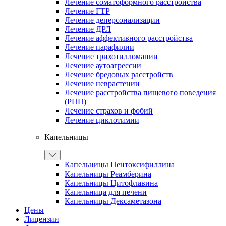
Лечение соматоформного расстройства
Лечение ГТР
Лечение деперсонализации
Лечение ДРЛ
Лечение аффективного расстройства
Лечение парафилии
Лечение трихотилломании
Лечение аутоагрессии
Лечение бредовых расстройств
Лечение неврастении
Лечение расстройства пищевого поведения
(РПП)
Лечение страхов и фобий
Лечение циклотимии
Капельницы
Капельницы Пентоксифиллина
Капельницы Реамберина
Капельницы Цитофлавина
Капельница для печени
Капельницы Дексаметазона
Цены
Лицензии