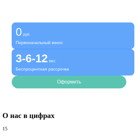
платите потом
Оформите беспроцентную рассрочку на услуги нашей
клиники
0
руб.
Первоначальный взнос
3-6-12
мес.
Беспроцентная рассрочка
Оформить
О нас в цифрах
15