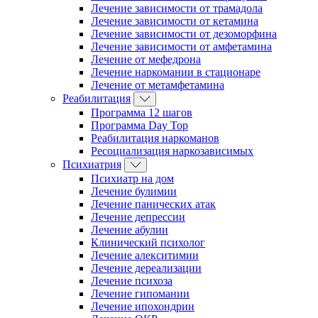
Лечение зависимости от трамадола
Лечение зависимости от кетамина
Лечение зависимости от дезоморфина
Лечение зависимости от амфетамина
Лечение от мефедрона
Лечение наркомании в стационаре
Лечение от метамфетамина
Реабилитация
Программа 12 шагов
Программа Day Top
Реабилитация наркоманов
Ресоциализация наркозависимых
Психиатрия
Психиатр на дом
Лечение булимии
Лечение панических атак
Лечение депрессии
Лечение абулии
Клинический психолог
Лечение алекситимии
Лечение дереализации
Лечение психоза
Лечение гипомании
Лечение ипохондрии